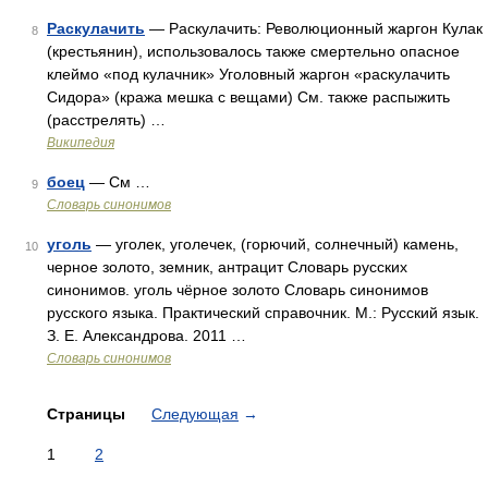
Раскулачить
— Раскулачить: Революционный жаргон Кулак
8
(крестьянин), использовалось также смертельно опасное
клеймо «под кулачник» Уголовный жаргон «pаскулачить
Сидора» (кpажа мешка с вещами) См. также распыжить
(расстрелять) …
Википедия
боец
— См …
9
Словарь синонимов
уголь
— уголек, уголечек, (горючий, солнечный) камень,
10
черное золото, земник, антрацит Словарь русских
синонимов. уголь чёрное золото Словарь синонимов
русского языка. Практический справочник. М.: Русский язык.
З. Е. Александрова. 2011 …
Словарь синонимов
Страницы
Следующая
→
1
2