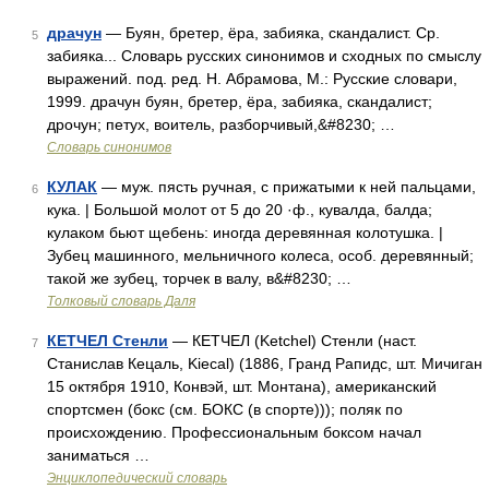
драчун
— Буян, бретер, ёра, забияка, скандалист. Ср.
5
забияка... Словарь русских синонимов и сходных по смыслу
выражений. под. ред. Н. Абрамова, М.: Русские словари,
1999. драчун буян, бретер, ёра, забияка, скандалист;
дрочун; петух, воитель, разборчивый,&#8230; …
Словарь синонимов
КУЛАК
— муж. пясть ручная, с прижатыми к ней пальцами,
6
кука. | Большой молот от 5 до 20 ·ф., кувалда, балда;
кулаком бьют щебень: иногда деревянная колотушка. |
Зубец машинного, мельничного колеса, особ. деревянный;
такой же зубец, торчек в валу, в&#8230; …
Толковый словарь Даля
КЕТЧЕЛ Стенли
— КЕТЧЕЛ (Ketchel) Стенли (наст.
7
Станислав Кецаль, Kiecal) (1886, Гранд Рапидс, шт. Мичиган
15 октября 1910, Конвэй, шт. Монтана), американский
спортсмен (бокс (см. БОКС (в спорте))); поляк по
происхождению. Профессиональным боксом начал
заниматься …
Энциклопедический словарь