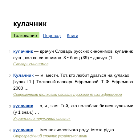
кулачник
Толкование
Перевод
Книги
кулачник
— драчун Словарь русских синонимов. кулачник
1
сущ., кол во синонимов: 3 • боец (39) • драчун (1 …
Словарь синонимов
Кулачник
— м. местн. Тот, кто любит драться на кулаках
2
[кулак I 1.]. Толковый словарь Ефремовой. Т. Ф. Ефремова.
2000 …
Современный толковый словарь русского языка Ефремовой
кулачник
— а, ч., заст. Той, хто полюбляє битися кулаками
3
(у 1 знач.) …
Український тлумачний словник
кулачник
— іменник чоловічого роду, істота рідко …
4
Орфографічний словник української мови